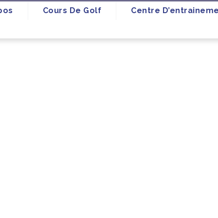
pos
Cours De Golf
Centre D’entrainem
otentiel et
s