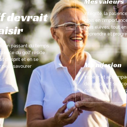
Mes valeurs
f devrait
Intégrité, la patienc
crois en l'importanc
aisir
mes élèves, tout en 
apprendre et progre
rs, en passant du temps
ssence du golf réside
at d’esprit et en se
Ma mission
r peut savourer
Inspirer et accompa
développant ses co
confiance sur le terra