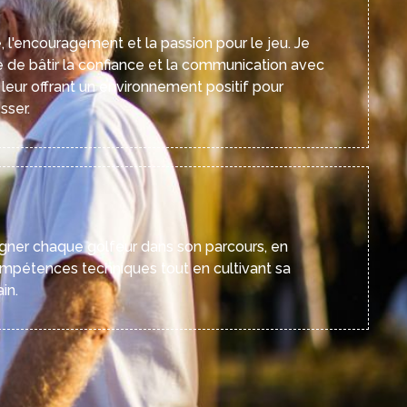
e, l'encouragement et la passion pour le jeu. Je
e de bâtir la confiance et la communication avec
leur offrant un environnement positif pour
sser.
gner chaque golfeur dans son parcours, en
mpétences techniques tout en cultivant sa
in.