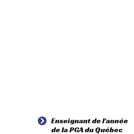
rapidement!
J’amène les meilleures solutions possible a
élèves à devenir meilleurs et afin d’obtenir
résultats sur le parcours
Enseignant de l'année
de la PGA du Québec