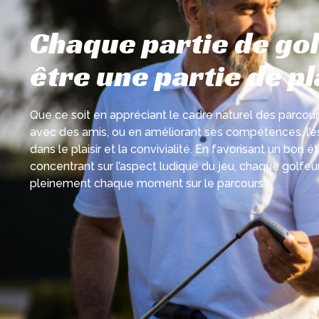
Chaque partie de gol
être une partie de pl
Que ce soit en appréciant le cadre naturel des parcou
avec des amis, ou en améliorant ses compétences, l’e
dans le plaisir et la convivialité. En favorisant un bon ét
concentrant sur l’aspect ludique du jeu, chaque golfeu
pleinement chaque moment sur le parcours.